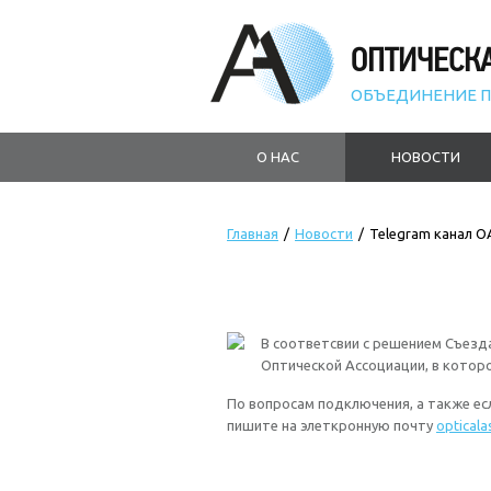
ОПТИЧЕСК
ОБЪЕДИНЕНИЕ П
О НАС
НОВОСТИ
Главная
/
Новости
/
Telegram канал O
В соответсвии с решением Съезд
Оптической Ассоциации, в котор
По вопросам подключения, а также есл
пишите на элеткронную почту
optical