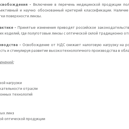
освобождения -
Включение в перечень медицинской продукции пол
бъективный и научно обоснованный критерий классификации. Наличи
ки поверхности линзы.
актике -
Принятые изменения приводят российское законодательст
х изделий, где полуготовые линзы с оптической силой традиционно от
зводства -
Освобождение от НДС снижает налоговую нагрузку на ро
сть и стимулируя развитие высокотехнологичного производства в обл
енений:
вой нагрузки
кательности отрасли
ионных технологий
ых линз
ой оптической продукции