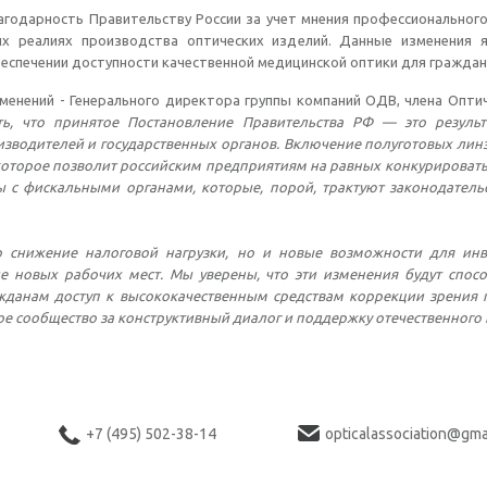
годарность Правительству России за учет мнения профессиональног
ких реалиях производства оптических изделий. Данные изменения
беспечении доступности качественной медицинской оптики для граждан
енений - Генерального директора группы компаний ОДВ, члена Оптич
ь, что принятое Постановление Правительства РФ — это резуль
зводителей и государственных органов. Включение полуготовых лин
которое позволит российским предприятиям на равных конкурировать
ы с фискальными органами, которые, порой, трактуют законодатель
 снижение налоговой нагрузки, но и новые возможности для инв
е новых рабочих мест. Мы уверены, что эти изменения будут спосо
ажданам доступ к высококачественным средствам коррекции зрения
е сообщество за конструктивный диалог и поддержку отечественного 
+7 (495) 502-38-14
opticalassociation@gma