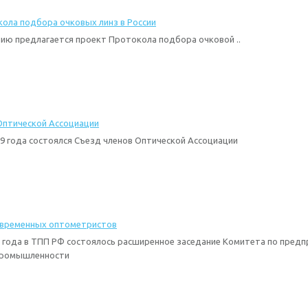
ола подбора очковых линз в России
ию предлагается проект Протокола подбора очковой ..
Оптической Ассоциации
19 года состоялся Съезд членов Оптической Ассоциации
овременных оптометристов
9 года в ТПП РФ состоялось расширенное заседание Комитета по предп
промышленности