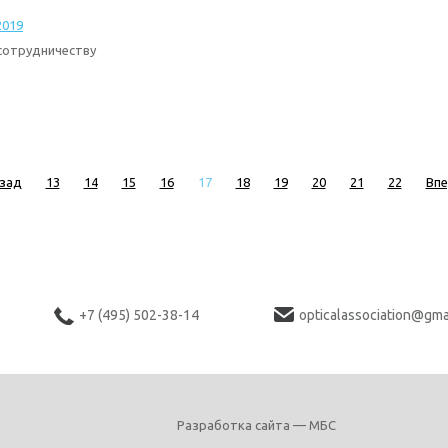
2019
сотрудничеству
зад
13
14
15
16
17
18
19
20
21
22
Вп
+7 (495) 502-38-14
opticalassociation@gma
Разработка сайта — МБС